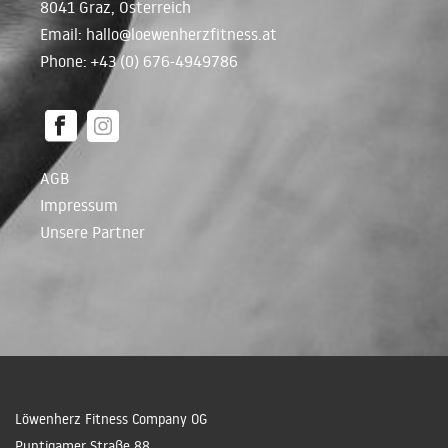
8041 Graz, Österreich
Email:
hallo@loewenherzfitness.at
Phone: +43 (0) 676-4949786
AGB
Impressum
Unsere Partner
Löwenherz Fitness Company OG
Puntigamer Straße 88