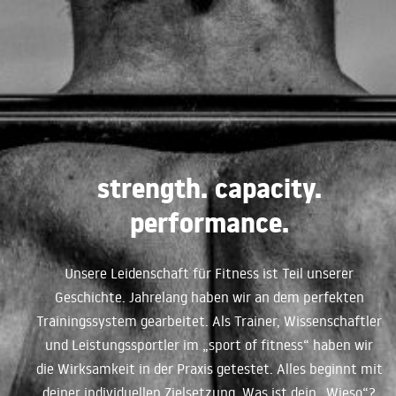
strength. capacity.
performance.
Unsere Leidenschaft für Fitness ist Teil unserer
Geschichte. Jahrelang haben wir an dem perfekten
Trainingssystem gearbeitet. Als Trainer, Wissenschaftler
und Leistungssportler im „sport of fitness“ haben wir
die Wirksamkeit in der Praxis getestet. Alles beginnt mit
deiner individuellen Zielsetzung. Was ist dein „Wieso“?