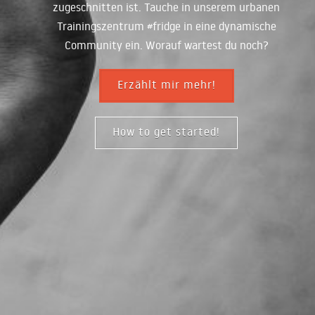
zugeschnitten ist. Tauche in unserem urbanen
Trainingszentrum #fridge in eine dynamische
Community ein. Worauf wartest du noch?
Erzählt mir mehr!
How to get started!