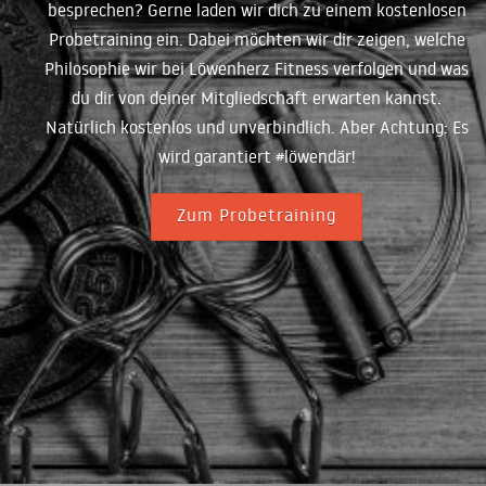
besprechen? Gerne laden wir dich zu einem kostenlosen
Probetraining ein. Dabei möchten wir dir zeigen, welche
Philosophie wir bei Löwenherz Fitness verfolgen und was
du dir von deiner Mitgliedschaft erwarten kannst.
Natürlich kostenlos und unverbindlich. Aber Achtung: Es
wird garantiert #löwendär!
Zum Probetraining